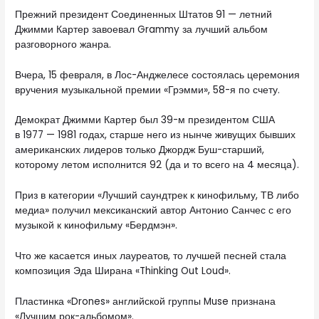
Прежний президент Соединенных Штатов 91 — летний
Джимми Картер завоевал Grammy за лучший альбом
разговорного жанра.
Вчера, 15 февраля, в Лос-Анджелесе состоялась церемония
вручения музыкальной премии «Грэмми», 58-я по счету.
Демократ Джимми Картер был 39-м президентом США
в 1977 — 1981 годах, старше него из нынче живущих бывших
американских лидеров только Джордж Буш-старший,
которому летом исполнится 92 (да и то всего на 4 месяца).
Приз в категории «Лучший саундтрек к кинофильму, ТВ либо
медиа» получил мексиканский автор Антонио Санчес с его
музыкой к кинофильму «Бердмэн».
Что же касается иных лауреатов, то лучшей песней стала
композиция Эда Ширана «Thinking Out Loud».
Пластинка «Drones» английской группы Muse признана
«Лучшим рок-альбомом».