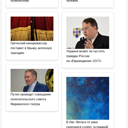
позвоночник
человек
Греческий кинорежиссер
поставит в Крыму античную
Украина может не пустить
трагедию
граждан России
на «Евровидение-2017»
Путин проведет совещание
попечительского совета
Мариинского театра
В Лас-Вегасе от рака
скончался супруг эстрадной