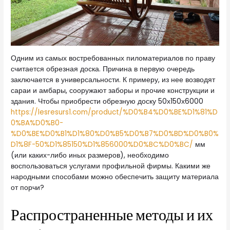
Одним из самых востребованных пиломатериалов по праву
считается обрезная доска. Причина в первую очередь
заключается в универсальности. К примеру, из нее возводят
сараи и амбары, сооружают заборы и прочие конструкции и
здания.
Чтобы приобрести обрезную доску 50х150х6000
https://lesresurs1.com/product/%D0%B4%D0%BE%D1%81%D
0%BA%D0%B0-
%D0%BE%D0%B1%D1%80%D0%B5%D0%B7%D0%BD%D0%B0%
D1%8F-50%D1%85150%D1%856000%D0%BC%D0%BC/
мм
(или каких-либо иных размеров), необходимо
воспользоваться услугами профильной фирмы. Какими же
народными способами можно обеспечить защиту материала
от порчи?
Распространенные методы и их