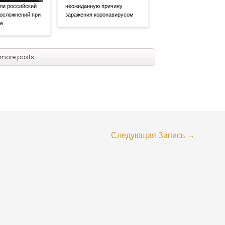
ли российский
неожиданную причину
 осложнений при
заражения коронавирусом
се
more posts
Следующая Запись
→