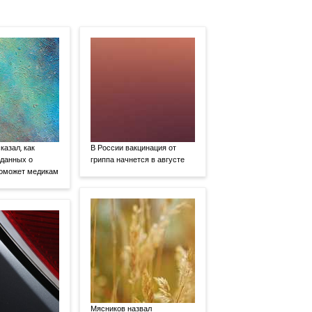
казал, как
В России вакцинация от
 данных о
гриппа начнется в августе
поможет медикам
Мясников назвал