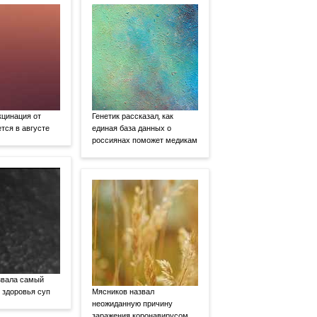
кцинация от
Генетик рассказал, как
тся в августе
единая база данных о
россиянах поможет медикам
звала самый
 здоровья суп
Мясников назвал
неожиданную причину
заражения коронавирусом