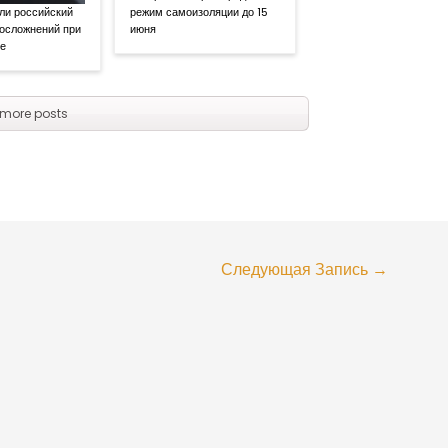
ли российский
режим самоизоляции до 15
 осложнений при
июня
се
more posts
Следующая Запись
→