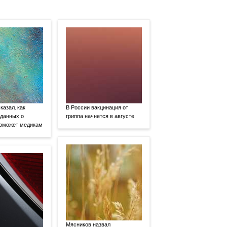
казал, как
В России вакцинация от
 данных о
гриппа начнется в августе
поможет медикам
Мясников назвал