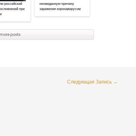
ли российский
неожиданную причину
 осложнений при
заражения коронавирусом
се
more posts
Следующая Запись
→