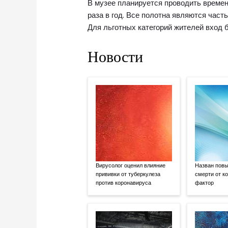
В музее планируется проводить време
раза в год. Все полотна являются час
Для льготных категорий жителей вход 
Новости
Вирусолог оценил влияние
Назван пов
прививки от туберкулеза
смерти от к
против коронавируса
фактор