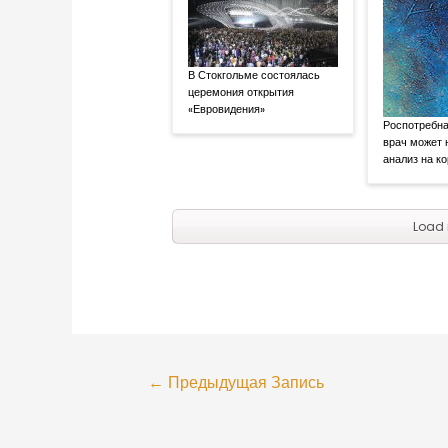
В Стокгольме состоялась
церемония открытия
«Евровидения»
Роспотребна
врач может 
анализ на к
Load 
←
Предыдущая Запись