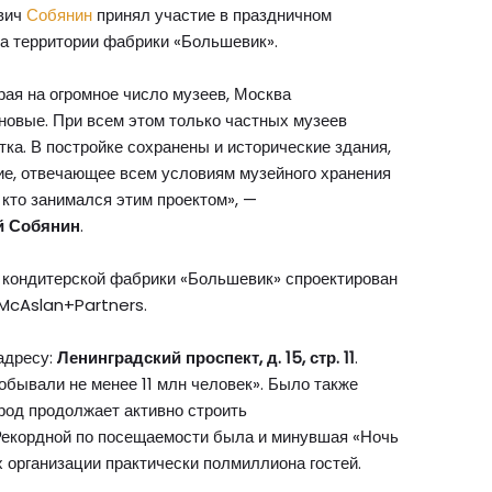
ович
Собянин
принял участие в праздничном
на территории фабрики «Большевик».
рая на огромное число музеев, Москва
 новые. При всем этом только частных музеев
ка. В постройке сохранены и исторические здания,
ие, отвечающее всем условиям музейного хранения
, кто занимался этим проектом», —
й Собянин
.
я кондитерской фабрики «Большевик» спроектирован
 McAslan+Partners.
адресу:
Ленинградский проспект, д. 15, стр. 11
.
обывали не менее 11 млн человек». Было также
ород продолжает активно строить
 Рекордной по посещаемости была и минувшая «Ночь
х организации практически полмиллиона гостей.