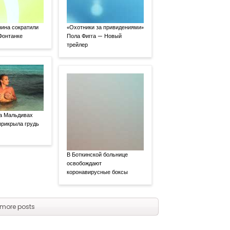
ина сократили
«Охотники за привидениями»
 Фонтанке
Пола Фигга — Новый
трейлер
а Мальдивах
прикрыла грудь
В Боткинской больнице
освобождают
коронавирусные боксы
more posts