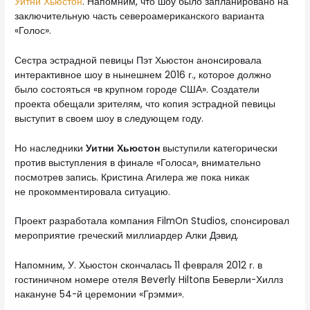
Уитни Хьюстон
. Напомним, что шоу было запланировано на
заключительную часть североамериканского варианта
«Голос».
Сестра эстрадной певицы Пэт Хьюстон анонсировала
интерактивное шоу в нынешнем 2016 г., которое должно
было состояться «в крупном городе США». Создатели
проекта обещали зрителям, что копия эстрадной певицы
выступит в своем шоу в следующем году.
Но наследники
Уитни Хьюстон
выступили категорически
против выступления в финале «Голоса», внимательно
посмотрев запись. Кристина Агилера же пока никак
не прокомментировала ситуацию.
Проект разработала компания FilmOn Studios, спонсировал
мероприятие греческий миллиардер Алки Дэвид.
Напомним, У. Хьюстон скончалась 11 февраля 2012 г. в
гостиничном номере отеля Beverly Hiltonв Беверли-Хиллз
накануне 54-й церемонии «Грэмми».