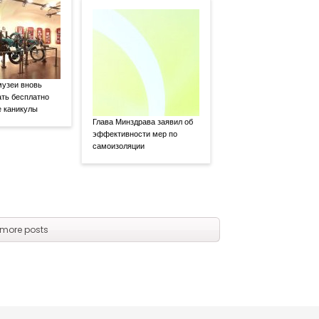
узеи вновь
ать бесплатно
е каникулы
Глава Минздрава заявил об
эффективности мер по
самоизоляции
more posts