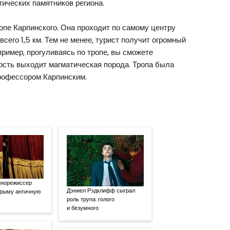
гических памятников региона.
опе Карпинского. Она проходит по самому центру
всего 1,5 км. Тем не менее, турист получит огромный
ример, прогуливаясь по тропе, вы сможете
ность выходит магматическая порода. Тропа была
профессором Карпинским.
инорежиссер
Дэниел Рэдклифф сыграл
Крыму античную
роль трупа: голого
и безумного