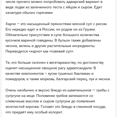
числе прочего можно попробовать аджарский вариант в
виде лодки из запеченного теста с яйцом и сыром. Едят
хачапури обычно горячими.
Харчо – это насыщенный пряностями мясной суп с рисом.
Его нередко едят и в России, но родом он из Грузии.
Обязательно присутствие в супе большого количества
кусочков вареной говядины. В бульон также добавлены
чеснок, зелень и другие растительные ингредиенты.
Переводится «харчо» как «говяжий суп».
Те, кто больше склонен к вегетарианству, по достоинству
оценят насыщенное овощное рагу аджапсандали. В
качестве компонентов – куски тушеных баклажан и
помидоров, а также морковь, балгарский перец, лук и чеснок.
Очень необычно и вкусно блюдо из шампиньонов — грибы с
сулугуни на кеци. Половинки грибов запекаются со
сливочным маслом и сыром сулугуни до появления
золотистой корочки. Готовят это блюдо в глиняной посуде,
что придаёт ему особый колорит.