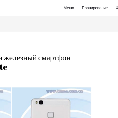
Меню
Бронирование
Ф
а железный смартфон
ite