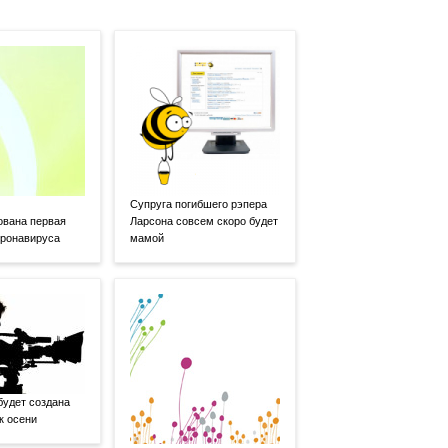
Супруга погибшего рэпера
ована первая
Ларсона совсем скоро будет
оронавируса
мамой
будет создана
к осени