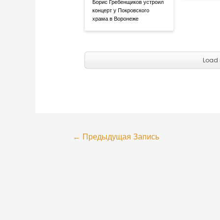
Борис Гребенщиков устроил
концерт у Покровского
храма в Воронеже
Load 
←
Предыдущая Запись