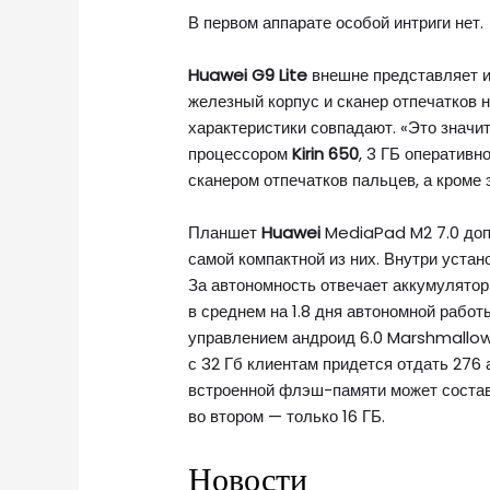
В первом аппарате особой интриги нет.
Huawei G9 Lite
внешне представляет и
железный корпус и сканер отпечатков н
характеристики совпадают. «Это значит,
процессором
Kirin 650
, 3 ГБ оперативн
сканером отпечатков пальцев, а кроме 
Планшет
Huawei
MediaPad M2 7.0 доп
самой компактной из них. Внутри уста
За автономность отвечает аккумулятор
в среднем на 1.8 дня автономной работ
управлением андроид 6.0 Marshmallow 
с 32 Гб клиентам придется отдать 276
встроенной флэш-памяти может состав
во втором — только 16 ГБ.
Новости