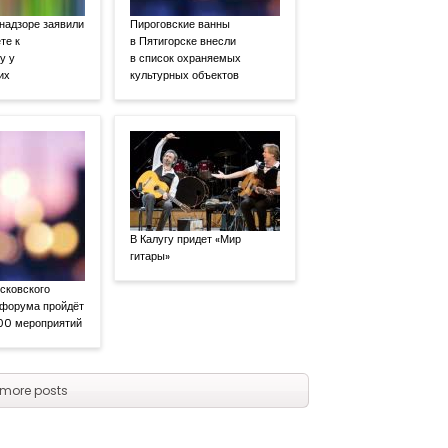
надзоре заявили
Пироговские ванны
те к
в Пятигорске внесли
у у
в список охраняемых
их
культурных объектов
В Калугу придет «Мир
гитары»
сковского
 форума пройдёт
00 мероприятий
more posts