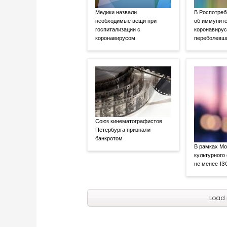
Медики назвали
В Роспотреб
необходимые вещи при
об иммуните
госпитализации с
коронавирус
коронавирусом
переболевш
Союз кинематографистов
Петербурга признали
банкротом
В рамках Мо
культурного
не менее 13
Load 