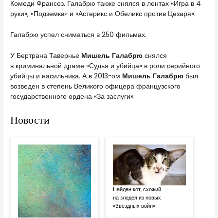
Комеди Франсез. Галабрю также снялся в лентах «Игра в 4
руки», «Подземка» и «Астерикс и Обеликс против Цезаря».
Галабрю успел сниматься в 250 фильмах.
У Бертрана Тавернье
Мишель Галабрю
снялся
в криминальной драме «Судья и убийца» в роли серийного
убийцы и насильника. А в 2013-ом
Мишель Галабрю
был
возведен в степень Великого офицера французского
государственного ордена «За заслуги».
Новости
Найден кот, схожий
на злодея из новых
«Звездных войн»